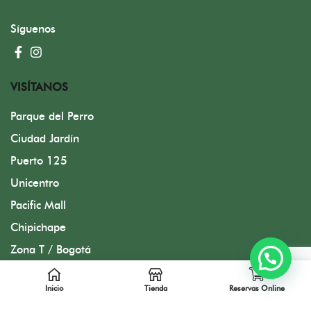
Síguenos
VISÍTANOS
Parque del Perro
Ciudad Jardín
Puerto 125
Unicentro
Pacific Mall
Chipichape
Zona T / Bogotá
Inicio
Tienda
Reservas Online
Diseñado por FMC Group