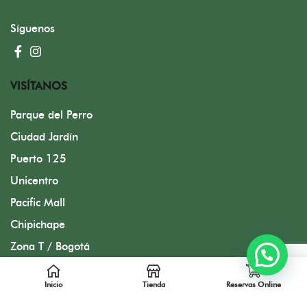
Síguenos
VISÍTANOS
Parque del Perro
Ciudad Jardín
Puerto 125
Unicentro
Pacific Mall
Chipichape
Zona T / Bogotá
Inicio
Tienda
Reservas Online
Diseñado por FMC Group