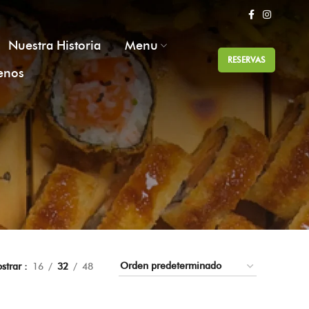
Nuestra Historia
Menu
RESERVAS
enos
strar
16
32
48