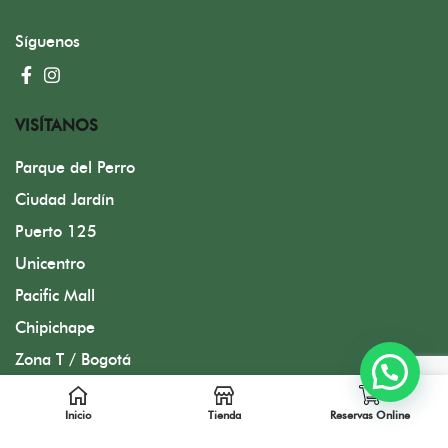
Síguenos
VISÍTANOS
Parque del Perro
Ciudad Jardín
Puerto 125
Unicentro
Pacific Mall
Chipichape
Zona T / Bogotá
Inicio
Tienda
Reservas Online
Diseñado por FMC Group