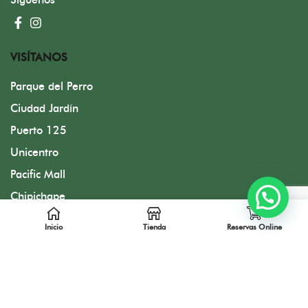
VISÍTANOS
Parque del Perro
Ciudad Jardín
Puerto 125
Unicentro
Pacific Mall
Chipichape
Zona T / Bogotá
Inicio
Tienda
Reservas Online
Diseñado por FMC Group