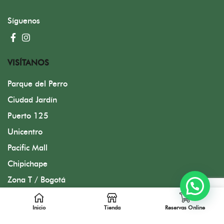
Síguenos
VISÍTANOS
Parque del Perro
Ciudad Jardín
Puerto 125
Unicentro
Pacific Mall
Chipichape
Zona T / Bogotá
Inicio
Tienda
Reservas Online
Diseñado por FMC Group