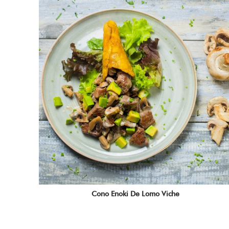
Cono Enoki De Lomo Viche