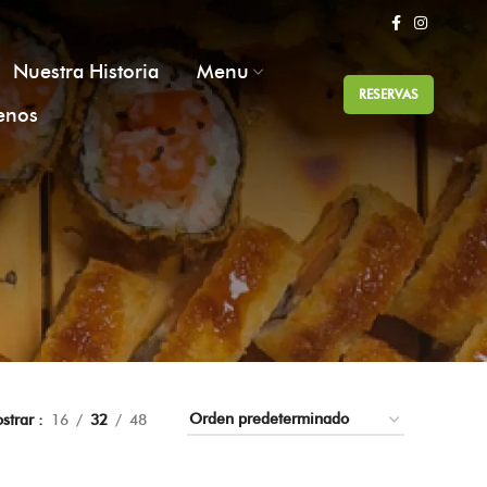
Nuestra Historia
Menu
RESERVAS
enos
strar
16
32
48