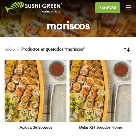
RESERVAS
mariscos
Inicio
Productos etiquetados “mariscos”
Makis x 36 Bocados
Makis x24 Bocados Promo