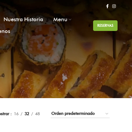
Nuestra Historia
Menu
RESERVAS
enos
strar
16
32
48