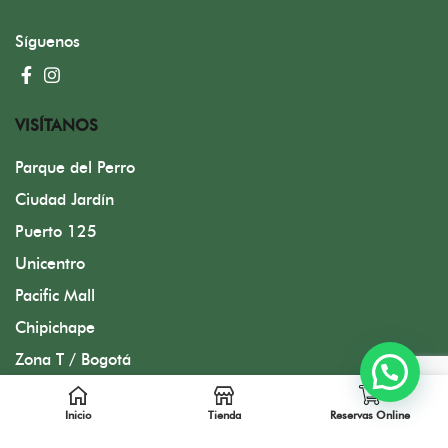
Síguenos
VISÍTANOS
Parque del Perro
Ciudad Jardín
Puerto 125
Unicentro
Pacific Mall
Chipichape
Zona T / Bogotá
Inicio
Tienda
Reservas Online
Diseñado por FMC Group