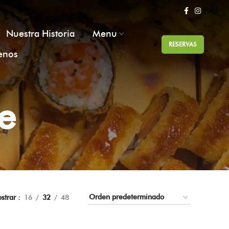
Nuestra Historia
Menu
RESERVAS
enos
ce
strar
16
32
48