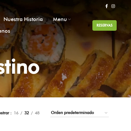
Nuestra Historia
Menu
RESERVAS
enos
stino
strar
16
32
48