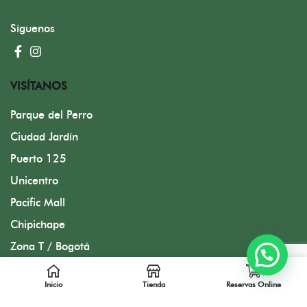
Síguenos
VISÍTANOS
Parque del Perro
Ciudad Jardín
Puerto 125
Unicentro
Pacific Mall
Chipichape
Zona T / Bogotá
Inicio
Tienda
Reservas Online
Diseñado por FMC Group