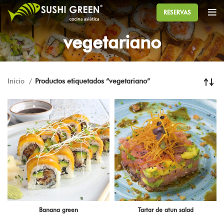
RESERVAS
vegetariano
Inicio
Productos etiquetados “vegetariano”
Banana green
Tartar de atun salad