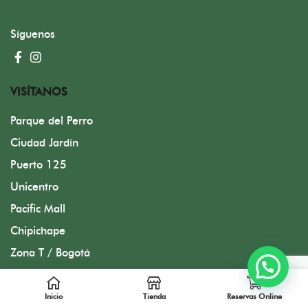
Síguenos
VISÍTANOS
Parque del Perro
Ciudad Jardín
Puerto 125
Unicentro
Pacific Mall
Chipichape
Zona T / Bogotá
Diseñado por FMC Group
Inicio
Tienda
Reservas Online