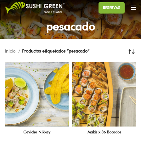
RESERVAS
pesacado
Inicio
Productos etiquetados “pesacado”
Ceviche Nikkey
Makis x 36 Bocados