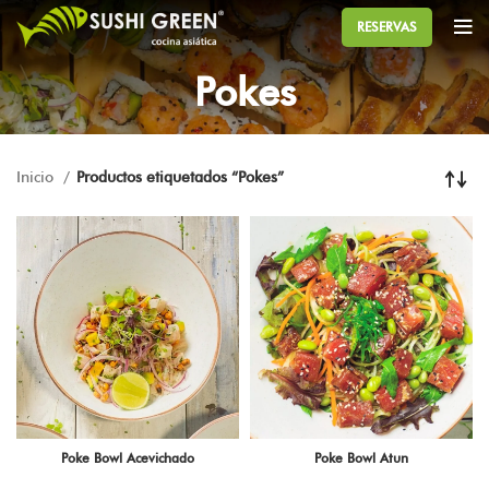
RESERVAS
Pokes
Inicio
Productos etiquetados “Pokes”
Poke Bowl Acevichado
Poke Bowl Atun