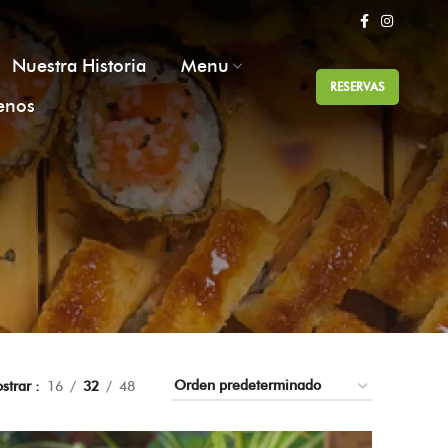
Nuestra Historia
Menu
RESERVAS
enos
strar
16
32
48