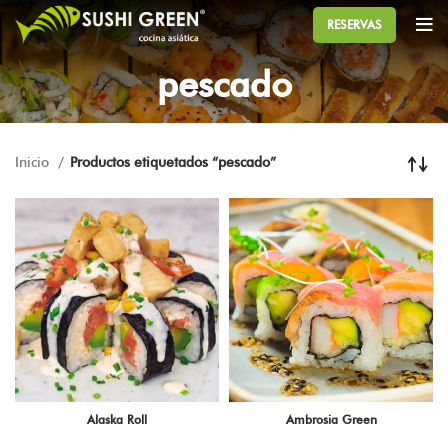
RESERVAS
pescado
Inicio
Productos etiquetados “pescado”
Alaska Roll
Ambrosia Green