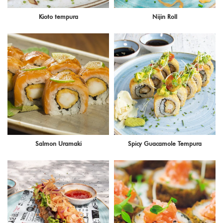
Kioto tempura
Nijin Roll
Salmon Uramaki
Spicy Guacamole Tempura