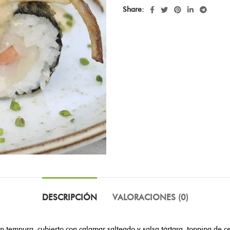
Share:
DESCRIPCIÓN
VALORACIONES (0)
n tempura, cubierto con calamar salteado y salsa tártara, topping de ce