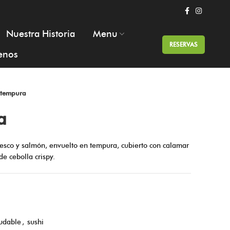
Nuestra Historia
Menu
RESERVAS
enos
 tempura
a
resco y salmón, envuelto en tempura, cubierto con calamar
de cebolla crispy.
udable
,
sushi