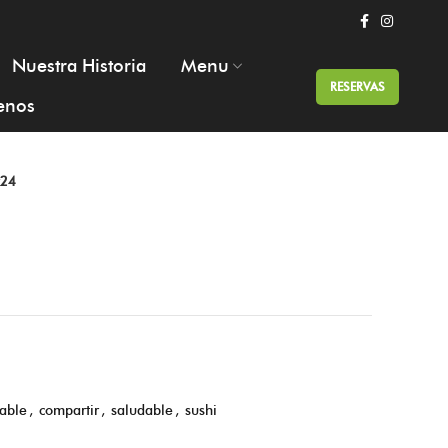
Nuestra Historia
Menu
RESERVAS
enos
x24
able
,
compartir
,
saludable
,
sushi