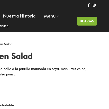
Nuestra Historia
Menu
RESERVAS
enos
en Salad
en Salad
 pollo a la parrilla marinada en soya, maní, raíz china,
alsa ponzu.
saludable