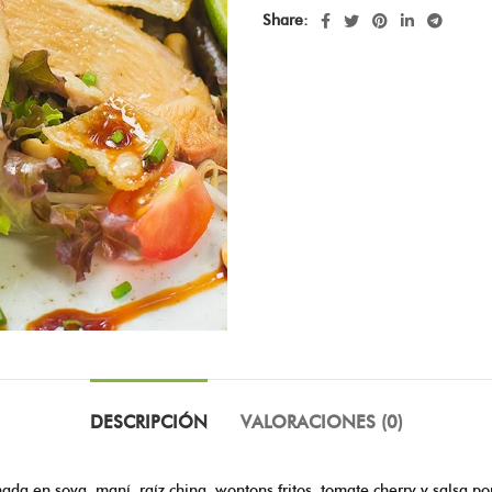
Share:
DESCRIPCIÓN
VALORACIONES (0)
ada en soya, maní, raíz china, wontons fritos, tomate cherry y salsa po